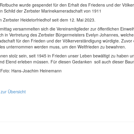
 Rotbuche wurde gespendet für den Erhalt des Friedens und der Völker
ein Schild der Zerbster Marinekameradschaft von 1911
 Zerbster Heidetorfriedhof seit dem 12. Mai 2023.
mittag versammelten sich die Vereinsmitglieder zur öffentlichen Ein
h in Vertretung des Zerbster Bürgermeisters Evelyn Johannes, welche in
dschaft für den Frieden und der Völkerverständigung würdigte. Zuvor 
lles unternommen werden muss, um den Weltfrieden zu bewahren.
nen stolz sein, seit 1945 in Frieden unser Leben bewältigt zu haben 
und Elend erleben müssen. Für diesen Gedanken soll auch dieser Bau
. Foto: Hans-Joachim Heinemann
 zur Übersicht