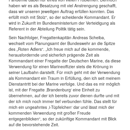
haben wir es als Besatzung mit viel Anstrengung geschafft,
dass wir unseren jeweiligen Auftrag erfüllen konnten. Das
erfüllt mich mit Stolz“, so der scheidende Kommandant. Er
wird in Zukunft im Bundesministerium der Verteidigung als
Referent in der Abteilung Politik tätig sein.
Sein Nachfolger, Fregattenkapitän Andreas Scheiba,
wechselt vom Planungsamt der Bundeswehr an die Spitze
des „Roten Adlers“. „Ich freue mich auf die kommende,
herausfordernde und sicherlich prägende Zeit als
Kommandant einer Fregatte der Deutschen Marine, da diese
Verwendung für einen Marineoffizier stets die Krönung in
seiner Laufbahn darstellt. Für mich geht mit der Verwendung
als Kommandant ein Traum in Erfüllung, den ich seit meinem
Dienstantritt bei der Marine verfolge. Und das es mir möglich
ist, mit der Fregatte ‚Brandenburg‘ eine Einheit zu
übernehmen, auf der ich bereits zuvor dienen durfte und mit
der ich mich noch immer tief verbunden fühle. Das stellt für
mich ein ungeahntes ‚i-Tüpfelchen‘ dar und lässt mich der
kommenden Verwendung mit großer Freude
entgegenblicken“, so der zukünftige Kommandant mit Blick
auf die bevorstehende Zeit.