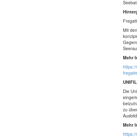
Seebat
Hinter
Fregat
Mit de
konzip
Gegenw
Seerau
Mehr I
https:
fregatt
UNIFIL
Die Uni
eingeri
beizutr
zu übe
Ausbild
Mehr I
https: