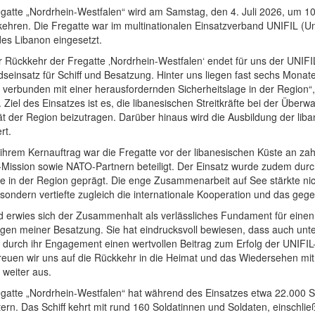
egatte „Nordrhein-Westfalen“ wird am Samstag, den 4. Juli 2026, um 1
ehren. Die Fregatte war im multinationalen Einsatzverband UNIFIL (Un
des Libanon eingesetzt.
r Rückkehr der Fregatte ‚Nordrhein-Westfalen‘ endet für uns der UNIFI
seinsatz für Schiff und Besatzung. Hinter uns liegen fast sechs Mona
g verbunden mit einer herausfordernden Sicherheitslage in der Region
. Ziel des Einsatzes ist es, die libanesischen Streitkräfte bei der Übe
tät der Region beizutragen. Darüber hinaus wird die Ausbildung der liba
rt.
hrem Kernauftrag war die Fregatte vor der libanesischen Küste an zah
Mission sowie NATO-Partnern beteiligt. Der Einsatz wurde zudem durch
te in der Region geprägt. Die enge Zusammenarbeit auf See stärkte nicht
 sondern vertiefte zugleich die internationale Kooperation und das gege
 erwies sich der Zusammenhalt als verlässliches Fundament für einen er
gen meiner Besatzung. Sie hat eindrucksvoll bewiesen, dass auch unte
d durch ihr Engagement einen wertvollen Beitrag zum Erfolg der UNIFIL
 freuen wir uns auf die Rückkehr in die Heimat und das Wiedersehen m
r weiter aus.
egatte „Nordrhein-Westfalen“ hat während des Einsatzes etwa 22.000 Se
ern. Das Schiff kehrt mit rund 160 Soldatinnen und Soldaten, einschließ