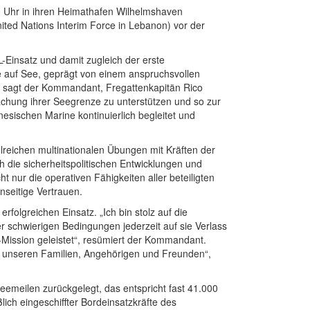
0 Uhr in ihren Heimathafen Wilhelmshaven
ited Nations Interim Force in Lebanon) vor der
L-Einsatz und damit zugleich der erste
te auf See, geprägt von einem anspruchsvollen
“, sagt der Kommandant, Fregattenkapitän Rico
rwachung ihrer Seegrenze zu unterstützen und so zur
nesischen Marine kontinuierlich begleitet und
lreichen multinationalen Übungen mit Kräften der
 die sicherheitspolitischen Entwicklungen und
 nur die operativen Fähigkeiten aller beteiligten
nseitige Vertrauen.
folgreichen Einsatz. „Ich bin stolz auf die
r schwierigen Bedingungen jederzeit auf sie Verlass
-Mission geleistet“, resümiert der Kommandant.
it unseren Familien, Angehörigen und Freunden“,
emeilen zurückgelegt, das entspricht fast 41.000
lich eingeschiffter Bordeinsatzkräfte des