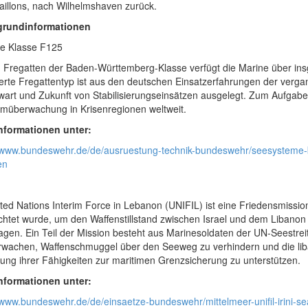
aillons, nach Wilhelmshaven zurück.
grundinformationen
te Klasse F125
n Fregatten der Baden-Württemberg-Klasse verfügt die Marine über ins
ierte Fregattentyp ist aus den deutschen Einsatzerfahrungen der verg
art und Zukunft von Stabilisierungseinsätzen ausgelegt. Zum Aufgabe
müberwachung in Krisenregionen weltweit.
nformationen unter:
//www.bundeswehr.de/de/ausruestung-technik-bundeswehr/seesysteme
en
ted Nations Interim Force in Lebanon (UNIFIL) ist eine Friedensmissio
chtet wurde, um den Waffenstillstand zwischen Israel und dem Libanon 
agen. Ein Teil der Mission besteht aus Marinesoldaten der UN-Seestreit
rwachen, Waffenschmuggel über den Seeweg zu verhindern und die lib
ung ihrer Fähigkeiten zur maritimen Grenzsicherung zu unterstützen.
nformationen unter:
//www.bundeswehr.de/de/einsaetze-bundeswehr/mittelmeer-unifil-irini-s