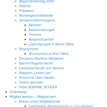
Abgeordnetentag 2026
Historie
Präsidium
Bundesgeschäftsstelle
Deutsche Marinejugend
Berichte
Ausschreibungen
Termine
Ansprechpartner
Jugendgruppe in deiner Nähe
Shantychöre
Shantychöre in Ihrer Nähe
Deutsche Maritime Akademie
Marine-Regatta-Verein
Landesverbände und Vereine
Magazin „Leinen los!“
Ehrenmal-Claim kaufen
Online spenden
Hotel ADMIRAL SCHEER
Onlineshop
Mitglied werden – Mitglied sein
Nutzen einer Mitgliedschaft
CarFleet24: Neufahrzeuge zu Top-Preisen