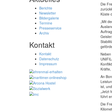
Die Fr
Berichte
zurückk
Newsletter
Küste 
Bildergalerie
„Mit de
Termine
Ausland
Presseservice
Auftra
Archiv
Geisler
Stabili
Kontakt
geförde
Kontakt
Neben i
Datenschutz
UNIFIL-
Impressum
Konflik
Kräfte,
An Bord
Leistun
ist, un
„Jetzt
führt e
Die Fr
Kilomet