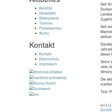
Seit 50
Berichte
Dunker
Newsletter
Landes
Bildergalerie
Zugehö
Termine
Seit s
Presseservice
Marinek
Archiv
stellve
Kontakt
Darübe
Jahrzeh
Kontakt
dieser
Datenschutz
Seine 
Impressum
viele 
Versor
Die akt
mariti
Text: P
(v.l.n.
Zurück