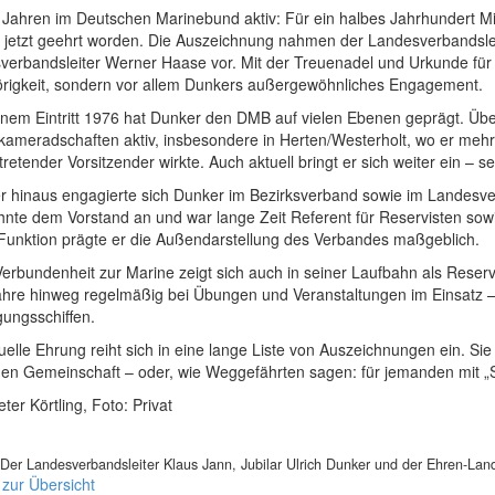
 Jahren im Deutschen Marinebund aktiv: Für ein halbes Jahrhundert Mi
 jetzt geehrt worden. Die Auszeichnung nahmen der Landesverbandslei
verbandsleiter Werner Haase vor. Mit der Treuenadel und Urkunde für 
rigkeit, sondern vor allem Dunkers außergewöhnliches Engagement.
einem Eintritt 1976 hat Dunker den DMB auf vielen Ebenen geprägt. Üb
ameradschaften aktiv, insbesondere in Herten/Westerholt, wo er mehr a
rtretender Vorsitzender wirkte. Auch aktuell bringt er sich weiter ein – se
r hinaus engagierte sich Dunker im Bezirksverband sowie im Landesver
nte dem Vorstand an und war lange Zeit Referent für Reservisten sowie
 Funktion prägte er die Außendarstellung des Verbandes maßgeblich.
Verbundenheit zur Marine zeigt sich auch in seiner Laufbahn als Rese
Jahre hinweg regelmäßig bei Übungen und Veranstaltungen im Einsatz –
gungsschiffen.
uelle Ehrung reiht sich in eine lange Liste von Auszeichnungen ein. Sie 
men Gemeinschaft – oder, wie Weggefährten sagen: für jemanden mit „S
eter Körtling, Foto: Privat
r.) Der Landesverbandsleiter Klaus Jann, Jubilar Ulrich Dunker und der Ehren-L
 zur Übersicht