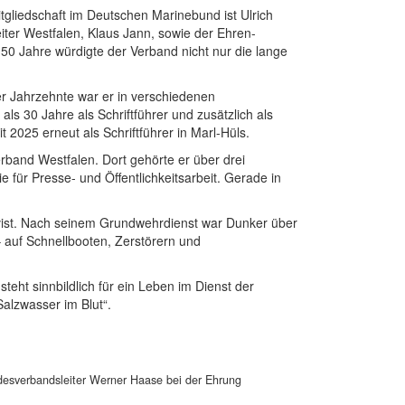
tgliedschaft im Deutschen Marinebund ist Ulrich
ter Westfalen, Klaus Jann, sowie der Ehren-
50 Jahre würdigte der Verband nicht nur die lange
er Jahrzehnte war er in verschiedenen
ls 30 Jahre als Schriftführer und zusätzlich als
it 2025 erneut als Schriftführer in Marl-Hüls.
band Westfalen. Dort gehörte er über drei
 für Presse- und Öffentlichkeitsarbeit. Gerade in
rvist. Nach seinem Grundwehrdienst war Dunker über
 auf Schnellbooten, Zerstörern und
steht sinnbildlich für ein Leben im Dienst der
alzwasser im Blut“.
andesverbandsleiter Werner Haase bei der Ehrung