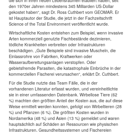
die sich in ihren neuen Lebensräumen etabliert haben, seit
den 1970er Jahren mindestens 345 Milliarden US-Dollar
gekostet haben“, sagt Dr. Ross Cuthbert vom GEOMAR. Er
ist Hauptautor der Studie, die jetzt in der Fachzeitschrift
Science of the Total Environment veröffentlicht wurde.
Wirtschaftliche Kosten entstehen zum Beispiel, wenn invasive
Arten kommerziell genutzte Fischbestände dezimieren,
tödliche Krankheiten verbreiten oder Infrastrukturen
beschädigen. „Gute Beispiele sind invasive Muscheln, die
Einlassrohre von Fabriken, Kraftwerken oder
Wasseraufbereitungsanlagen verstopfen. Oder
gebietsfremde Parasiten, die katastrophale Einbrüche in der
kommerziellen Fischerei verursachen“, erklärt Dr. Cuthbert.
Für die Studie nutzte das Team Fälle, die in der
vorhandenen Literatur erfasst wurden, und vereinheitlichte
sie in einer umfassenden Datenbank. Wirbellose Tiere (62
%) machten den größten Anteil der Kosten aus, die auf diese
Weise ermittelt werden konnten, gefolgt von Wirbeltieren (28
%) und Pflanzen (6 %). Die größten Kosten wurden in
Nordamerika (48 %) und Asien (13 %) gemeldet und waren
hauptsächlich auf Schäden an Ressourcen wie physischen
Infrastrukturen, Gesundheitssystemen und Fischereien