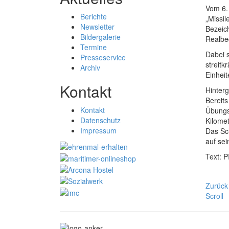
Vom 6.
Berichte
„Missi
Newsletter
Bezeic
Bildergalerie
Realbe
Termine
Dabei 
Presseservice
streit
Archiv
Einhei
Kontakt
Hinter
Bereits
Kontakt
Übungss
Datenschutz
Kilomet
Impressum
Das Sch
auf sei
Text: 
Zurück
Scroll