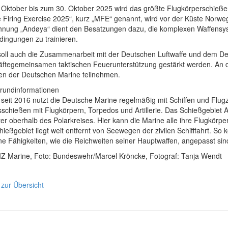
 Oktober bis zum 30. Oktober 2025 wird das größte Flugkörperschießen
le Firing Exercise 2025“, kurz „MFE“ genannt, wird vor der Küste Norw
hnung „Andøya“ dient den Besatzungen dazu, die komplexen Waffensys
dingungen zu trainieren.
soll auch die Zusammenarbeit mit der Deutschen Luftwaffe und dem 
kräftegemeinsamen taktischen Feuerunterstützung gestärkt werden. An
ten der Deutschen Marine teilnehmen.
grundinformationen
 seit 2016 nutzt die Deutsche Marine regelmäßig mit Schiffen und Flu
chießen mit Flugkörpern, Torpedos und Artillerie. Das Schießgebiet A
er oberhalb des Polarkreises. Hier kann die Marine alle ihre Flugkörp
ießgebiet liegt weit entfernt von Seewegen der zivilen Schifffahrt. So 
ne Fähigkeiten, wie die Reichweiten seiner Hauptwaffen, angepasst sin
PIZ Marine, Foto: Bundeswehr/Marcel Kröncke, Fotograf: Tanja Wendt
 zur Übersicht