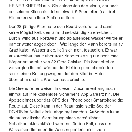
HEINER KNETEN aus. Sie entdeckten den Mann, der noch
bei seinem Kiteschirm trieb, etwa 1,5 Seemeilen (ca. drei
Kilometer) von ihrer Station entfernt.
Der 28-jährige Kiter hatte sein Board verloren und damit
keine Möglichkeit, den Strand selbständig zu erreichen.
Durch Wind aus Nordwest und ablaufendes Wasser wurde er
immer weiter abgetrieben. Wie lange der Mann bereits im 17
Grad kalten Wasser trieb, ließ sich nicht feststellen. Er war
ansprechbar, hatte aber trotz Neoprenanzug nur noch eine
Körpertemperatur von 32 Grad Celsius. Die Seenotretter
versorgten ihn mit wärmender Kleidung und alarmierten
sofort einen Rettungswagen, der den Kiter im Hafen
übernahm und ins Krankenhaus brachte.
Die Seenotretter weisen in diesem Zusammenhang noch
einmal auf ihre kostenlose Sicherheits-App SafeTrx hin. Die
App zeichnet über das GPS des iPhone oder Smartphone die
Route auf. Diese kann in der Rettungsleitstelle See der
DGzRS im Notfall direkt abgefragt werden. Außerdem kann
die automatische Alarmierung eines persönlichen
Notfallkontaktes aktiviert werden, für den Fall, dass der
Wassersportler oder die Wassersportlerin nicht zum