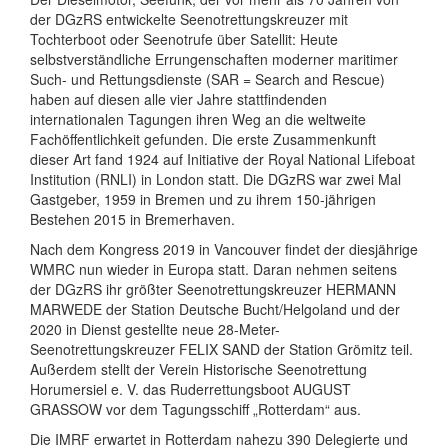
der DGzRS entwickelte Seenotrettungskreuzer mit
Tochterboot oder Seenotrufe über Satellit: Heute
selbstverständliche Errungenschaften moderner maritimer
Such- und Rettungsdienste (SAR = Search and Rescue)
haben auf diesen alle vier Jahre stattfindenden
internationalen Tagungen ihren Weg an die weltweite
Fachöffentlichkeit gefunden. Die erste Zusammenkunft
dieser Art fand 1924 auf Initiative der Royal National Lifeboat
Institution (RNLI) in London statt. Die DGzRS war zwei Mal
Gastgeber, 1959 in Bremen und zu ihrem 150-jährigen
Bestehen 2015 in Bremerhaven.
Nach dem Kongress 2019 in Vancouver findet der diesjährige
WMRC nun wieder in Europa statt. Daran nehmen seitens
der DGzRS ihr größter Seenotrettungskreuzer HERMANN
MARWEDE der Station Deutsche Bucht/Helgoland und der
2020 in Dienst gestellte neue 28-Meter-
Seenotrettungskreuzer FELIX SAND der Station Grömitz teil.
Außerdem stellt der Verein Historische Seenotrettung
Horumersiel e. V. das Ruderrettungsboot AUGUST
GRASSOW vor dem Tagungsschiff „Rotterdam“ aus.
Die IMRF erwartet in Rotterdam nahezu 390 Delegierte und