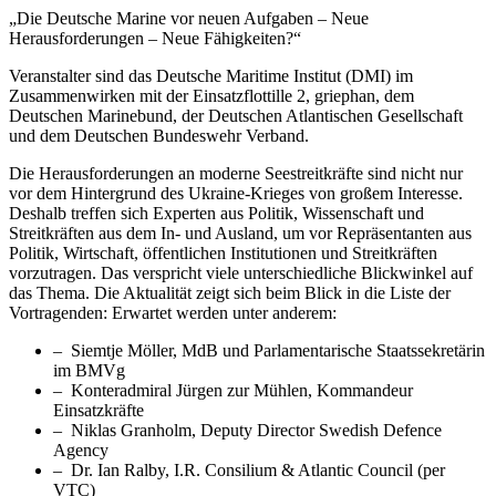
„Die Deutsche Marine vor neuen Aufgaben – Neue
Herausforderungen – Neue Fähigkeiten?“
Veranstalter sind das Deutsche Maritime Institut (DMI) im
Zusammenwirken mit der Einsatzflottille 2, griephan, dem
Deutschen Marinebund, der Deutschen Atlantischen Gesellschaft
und dem Deutschen Bundeswehr Verband.
Die Herausforderungen an moderne Seestreitkräfte sind nicht nur
vor dem Hintergrund des Ukraine-Krieges von großem Interesse.
Deshalb treffen sich Experten aus Politik, Wissenschaft und
Streitkräften aus dem In- und Ausland, um vor Repräsentanten aus
Politik, Wirtschaft, öffentlichen Institutionen und Streitkräften
vorzutragen. Das verspricht viele unterschiedliche Blickwinkel auf
das Thema. Die Aktualität zeigt sich beim Blick in die Liste der
Vortragenden: Erwartet werden unter anderem:
– Siemtje Möller, MdB und Parlamentarische Staatssekretärin
im BMVg
– Konteradmiral Jürgen zur Mühlen, Kommandeur
Einsatzkräfte
– Niklas Granholm, Deputy Director Swedish Defence
Agency
– Dr. Ian Ralby, I.R. Consilium & Atlantic Council (per
VTC)