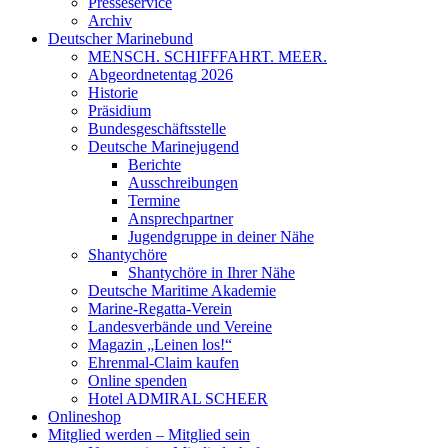
Presseservice
Archiv
Deutscher Marinebund
MENSCH. SCHIFFFAHRT. MEER.
Abgeordnetentag 2026
Historie
Präsidium
Bundesgeschäftsstelle
Deutsche Marinejugend
Berichte
Ausschreibungen
Termine
Ansprechpartner
Jugendgruppe in deiner Nähe
Shantychöre
Shantychöre in Ihrer Nähe
Deutsche Maritime Akademie
Marine-Regatta-Verein
Landesverbände und Vereine
Magazin „Leinen los!“
Ehrenmal-Claim kaufen
Online spenden
Hotel ADMIRAL SCHEER
Onlineshop
Mitglied werden – Mitglied sein