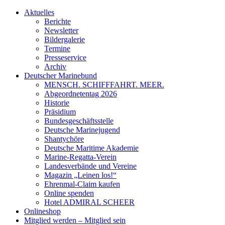
Aktuelles
Berichte
Newsletter
Bildergalerie
Termine
Presseservice
Archiv
Deutscher Marinebund
MENSCH. SCHIFFFAHRT. MEER.
Abgeordnetentag 2026
Historie
Präsidium
Bundesgeschäftsstelle
Deutsche Marinejugend
Shantychöre
Deutsche Maritime Akademie
Marine-Regatta-Verein
Landesverbände und Vereine
Magazin „Leinen los!“
Ehrenmal-Claim kaufen
Online spenden
Hotel ADMIRAL SCHEER
Onlineshop
Mitglied werden – Mitglied sein