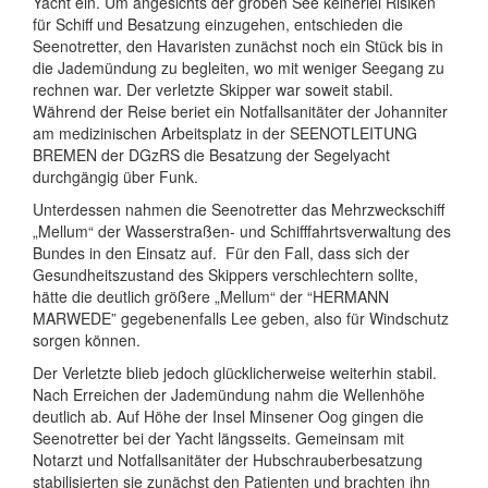
Yacht ein. Um angesichts der groben See keinerlei Risiken
für Schiff und Besatzung einzugehen, entschieden die
Seenotretter, den Havaristen zunächst noch ein Stück bis in
die Jademündung zu begleiten, wo mit weniger Seegang zu
rechnen war. Der verletzte Skipper war soweit stabil.
Während der Reise beriet ein Notfallsanitäter der Johanniter
am medizinischen Arbeitsplatz in der SEENOTLEITUNG
BREMEN der DGzRS die Besatzung der Segelyacht
durchgängig über Funk.
Unterdessen nahmen die Seenotretter das Mehrzweckschiff
„Mellum“ der Wasserstraßen- und Schifffahrtsverwaltung des
Bundes in den Einsatz auf. Für den Fall, dass sich der
Gesundheitszustand des Skippers verschlechtern sollte,
hätte die deutlich größere „Mellum“ der “HERMANN
MARWEDE” gegebenenfalls Lee geben, also für Windschutz
sorgen können.
Der Verletzte blieb jedoch glücklicherweise weiterhin stabil.
Nach Erreichen der Jademündung nahm die Wellenhöhe
deutlich ab. Auf Höhe der Insel Minsener Oog gingen die
Seenotretter bei der Yacht längsseits. Gemeinsam mit
Notarzt und Notfallsanitäter der Hubschrauberbesatzung
stabilisierten sie zunächst den Patienten und brachten ihn