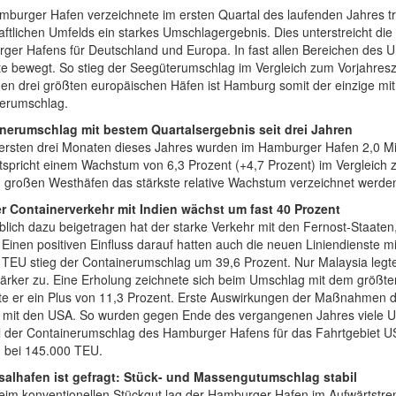
mburger Hafen verzeichnete im ersten Quartal des laufenden Jahres tr
aftlichen Umfelds ein starkes Umschlagergebnis. Dies unterstreicht di
ger Hafens für Deutschland und Europa. In fast allen Bereichen des 
te bewegt. So stieg der Seegüterumschlag im Vergleich zum Vorjahresz
en drei größten europäischen Häfen ist Hamburg somit der einzige mit
erumschlag.
nerumschlag mit bestem Quartalsergebnis seit drei Jahren
 ersten drei Monaten dieses Jahres wurden im Hamburger Hafen 2,0 Mi
tspricht einem Wachstum von 6,3 Prozent (+4,7 Prozent) im Vergleich 
n großen Westhäfen das stärkste relative Wachstum verzeichnet werde
er Containerverkehr mit Indien wächst um fast 40 Prozent
lich dazu beigetragen hat der starke Verkehr mit den Fernost-Staaten
 Einen positiven Einfluss darauf hatten auch die neuen Liniendienste
 TEU stieg der Containerumschlag um 39,6 Prozent. Nur Malaysia legt
tärker zu. Eine Erholung zeichnete sich beim Umschlag mit dem größt
hte er ein Plus von 11,3 Prozent. Erste Auswirkungen der Maßnahmen d
 mit den USA. So wurden gegen Ende des vergangenen Jahres viele US-L
l der Containerumschlag des Hamburger Hafens für das Fahrtgebiet U
g bei 145.000 TEU.
salhafen ist gefragt: Stück- und Massengutumschlag stabil
eim konventionellen Stückgut lag der Hamburger Hafen im Aufwärtstrend