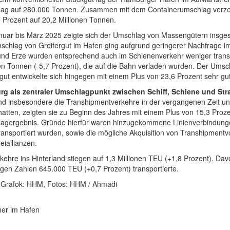
ag auf 280.000 Tonnen. Zusammen mit dem Containerumschlag verzei
 Prozent auf 20,2 Millionen Tonnen.
uar bis März 2025 zeigte sich der Umschlag von Massengütern insgesam
schlag von Greifergut im Hafen ging aufgrund geringerer Nachfrage im
und Erze wurden entsprechend auch im Schienenverkehr weniger transp
nen Tonnen (-5,7 Prozent), die auf die Bahn verladen wurden. Der Ums
gut entwickelte sich hingegen mit einem Plus von 23,6 Prozent sehr gut
g als zentraler Umschlagpunkt zwischen Schiff, Schiene und Str
d insbesondere die Transhipmentverkehre in der vergangenen Zeit u
hatten, zeigten sie zu Beginn des Jahres mit einem Plus von 15,3 Pro
agergebnis. Gründe hierfür waren hinzugekommene Linienverbindung
transportiert wurden, sowie die mögliche Akquisition von Transhipmen
iallianzen.
kehre ins Hinterland stiegen auf 1,3 Millionen TEU (+1,8 Prozent). Da
igen Zahlen 645.000 TEU (+0,7 Prozent) transportierte.
. Grafok: HHM, Fotos: HHM / Ahmadi
ner im Hafen