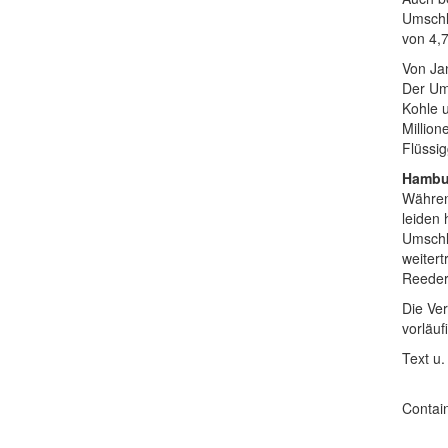
Umschl
von 4,7
Von Jan
Der Um
Kohle 
Millio
Flüssig
Hambur
Währen
leiden 
Umschl
weiter
Reedere
Die Ver
vorläuf
Text u
Contai