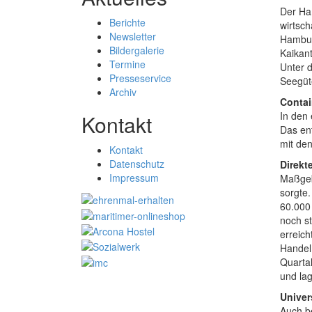
Der Ha
Berichte
wirtsch
Newsletter
Hambur
Bildergalerie
Kaikan
Termine
Unter d
Presseservice
Seegüt
Archiv
Contai
In den
Kontakt
Das en
mit de
Kontakt
Datenschutz
Direkt
Impressum
Maßgeb
sorgte.
60.000
noch s
erreic
Handel
Quarta
und la
Univer
Auch b