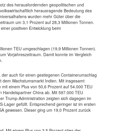
otz des herausfordernden geopolitischen und
e volkswirtschaftlich herausragende Bedeutung des
Universalhafens wurden mehr Güter über die
eitraum um 3,1 Prozent auf 28,3 Millionen Tonnen.
 einer positiven Entwicklung beim
llionen TEU umgeschlagen (19,9 Millionen Tonnen).
zum Vorjahreszeitraum. Damit konnte im Vergleich
n.
, der auch für einen gestiegenen Containerumschlag
 mit dem Wachstumsmarkt Indien. Mit insgesamt
e mit einem Plus von 50,6 Prozent auf 54.000 TEU
en Handelspartner China ab. Mit 597.000 TEU
er Trump-Administration zeigten sich dagegen im
ager gefüllt. Entsprechend geringer ist im ersten
SA gewesen. Dieser ging um 19,0 Prozent zurück
. Mit einem Plus von 3,5 Prozent stieg der