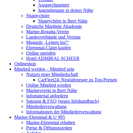
Ansprechpartner
Jugendgruppe in deiner Nähe
Shantychöre
Shantychöre in Ihrer Nähe
Deutsche Maritime Akademie
Marine-Regatta-Verein
Landesverbände und Vereine
Magazin „Leinen los!“
Ehrenmal-Claim kaufen
Online spenden
Hotel ADMIRAL SCHEER
Onlineshop
Mitglied werden – Mitglied sein
Nutzen einer Mitgliedschaft
CarFleet24: Neufahrzeuge zu Top-Preisen
Online Mitglied werden
Marineverein in Ihrer Nähe
Infomaterial anfordern
Satzung & FAQ (neues Infohandbuch)
Mitgliederverwaltung
Informationen der Mitgliederverwaltung
Marine-Ehrenmal & U 995
Marine-Ehrenmal erhalten
Preise & Öffnungszeiten