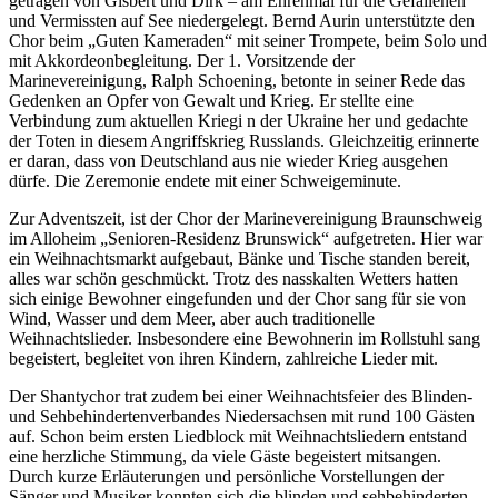
getragen von Gisbert und Dirk – am Ehrenmal für die Gefallenen
und Vermissten auf See niedergelegt. Bernd Aurin unterstützte den
Chor beim „Guten Kameraden“ mit seiner Trompete, beim Solo und
mit Akkordeonbegleitung. Der 1. Vorsitzende der
Marinevereinigung, Ralph Schoening, betonte in seiner Rede das
Gedenken an Opfer von Gewalt und Krieg. Er stellte eine
Verbindung zum aktuellen Kriegi n der Ukraine her und gedachte
der Toten in diesem Angriffskrieg Russlands. Gleichzeitig erinnerte
er daran, dass von Deutschland aus nie wieder Krieg ausgehen
dürfe. Die Zeremonie endete mit einer Schweigeminute.
Zur Adventszeit, ist der Chor der Marinevereinigung Braunschweig
im Alloheim „Senioren-Residenz Brunswick“ aufgetreten. Hier war
ein Weihnachtsmarkt aufgebaut, Bänke und Tische standen bereit,
alles war schön geschmückt. Trotz des nasskalten Wetters hatten
sich einige Bewohner eingefunden und der Chor sang für sie von
Wind, Wasser und dem Meer, aber auch traditionelle
Weihnachtslieder. Insbesondere eine Bewohnerin im Rollstuhl sang
begeistert, begleitet von ihren Kindern, zahlreiche Lieder mit.
Der Shantychor trat zudem bei einer Weihnachtsfeier des Blinden-
und Sehbehindertenverbandes Niedersachsen mit rund 100 Gästen
auf. Schon beim ersten Liedblock mit Weihnachtsliedern entstand
eine herzliche Stimmung, da viele Gäste begeistert mitsangen.
Durch kurze Erläuterungen und persönliche Vorstellungen der
Sänger und Musiker konnten sich die blinden und sehbehinderten