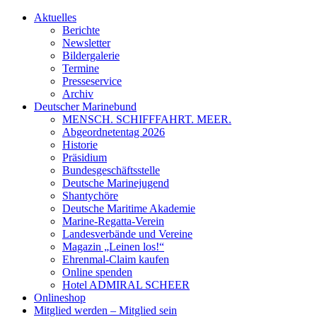
Aktuelles
Berichte
Newsletter
Bildergalerie
Termine
Presseservice
Archiv
Deutscher Marinebund
MENSCH. SCHIFFFAHRT. MEER.
Abgeordnetentag 2026
Historie
Präsidium
Bundesgeschäftsstelle
Deutsche Marinejugend
Shantychöre
Deutsche Maritime Akademie
Marine-Regatta-Verein
Landesverbände und Vereine
Magazin „Leinen los!“
Ehrenmal-Claim kaufen
Online spenden
Hotel ADMIRAL SCHEER
Onlineshop
Mitglied werden – Mitglied sein