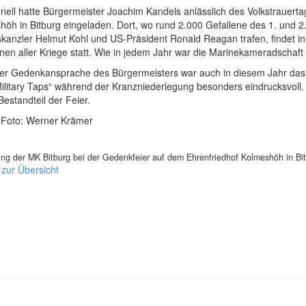
onell hatte Bürgermeister Joachim Kandels anlässlich des Volkstrauert
öh in Bitburg eingeladen. Dort, wo rund 2.000 Gefallene des 1. und 2
kanzler Helmut Kohl und US-Präsident Ronald Reagan trafen, findet in
nen aller Kriege statt. Wie in jedem Jahr war die Marinekameradschaft 
er Gedenkansprache des Bürgermeisters war auch in diesem Jahr das 
ilitary Taps“ während der Kranzniederlegung besonders eindrucksvoll.
Bestandteil der Feier.
. Foto: Werner Krämer
ng der MK Bitburg bei der Gedenkfeier auf dem Ehrenfriedhof Kolmeshöh in Bi
 zur Übersicht