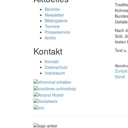
Traditi
Berichte
Kolmesh
Newsletter
Bundes
Bildergalerie
Gefalle
Termine
Nach d
Presseservice
Solo „M
Archiv
festen 
Kontakt
Text u
Kontakt
Abordnu
Datenschutz
Zurück
Impressum
Scroll