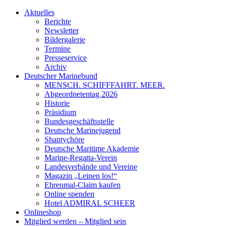
Aktuelles
Berichte
Newsletter
Bildergalerie
Termine
Presseservice
Archiv
Deutscher Marinebund
MENSCH. SCHIFFFAHRT. MEER.
Abgeordnetentag 2026
Historie
Präsidium
Bundesgeschäftsstelle
Deutsche Marinejugend
Shantychöre
Deutsche Maritime Akademie
Marine-Regatta-Verein
Landesverbände und Vereine
Magazin „Leinen los!“
Ehrenmal-Claim kaufen
Online spenden
Hotel ADMIRAL SCHEER
Onlineshop
Mitglied werden – Mitglied sein