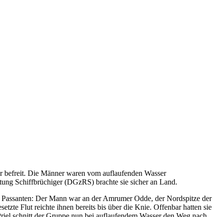
r befreit. Die Männer waren vom auflaufenden Wasser
g Schiffbrüchiger (DGzRS) brachte sie sicher an Land.
s Passanten: Der Mann war an der Amrumer Odde, der Nordspitze der
zte Flut reichte ihnen bereits bis über die Knie. Offenbar hatten sie
r Priel schnitt der Gruppe nun bei auflaufendem Wasser den Weg nach