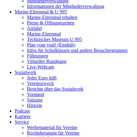
Mitgliederverwaltung
Informationen der Mitgliederverwaltung
Marine-Ehrenmal & U 995
Marine-Ehrenmal erhalten
Preise & Öffnungszeiten
Anfahrt
Marine-Ehrenmal
Technisches Museum U 995
Plan your visit! (English)
Infos für Schulklassen und andere Besuchergruppen
Führungen
Virtueller Rundgang
Live-Webcam
Sozialwerk
Jeder Euro hilft
Vereinszweck
Berichte über das Sozialwerk
Vorstand
Satzung
Historie
Podcast
Karriere
Service
Werbematerial für Vereine
Rechtsberatung für Vereine