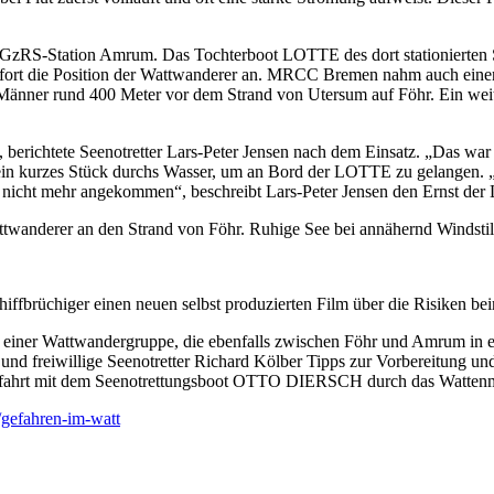
der DGzRS-Station Amrum. Das Tochterboot LOTTE des dort stationie
rte sofort die Position der Wattwanderer an. MRCC Bremen nahm auch e
nf Männer rund 400 Meter vor dem Strand von Utersum auf Föhr. Ein weit
erichtete Seenotretter Lars-Peter Jensen nach dem Einsatz. „Das war i
 kurzes Stück durchs Wasser, um an Bord der LOTTE zu gelangen. „Dab
l nicht mehr angekommen“, beschreibt Lars-Peter Jensen den Ernst der 
Wattwanderer an den Strand von Föhr. Ruhige See bei annähernd Windstil
iffbrüchiger einen neuen selbst produzierten Film über die Risiken be
einer Wattwandergruppe, die ebenfalls zwischen Föhr und Amrum in eine 
 und freiwillige Seenotretter Richard Kölber Tipps zur Vorbereitung 
fahrt mit dem Seenotrettungsboot OTTO DIERSCH durch das Wattenme
e/gefahren-im-watt