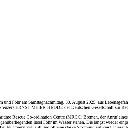
um und Föhr am Samstagnachmittag, 30. August 2025, aus Lebensgefah
kreuzers ERNST MEIER-HEDDE der Deutschen Gesellschaft zur Rettun
Maritime Rescue Co-ordination Centre (MRCC) Bremen, der Anruf eine
enüberliegenden Insel Föhr im Wasser stehen. Die längst wieder eingeset
 bei Flut zuerst vollläuft und oft eine starke Strömung aufweist. Diese