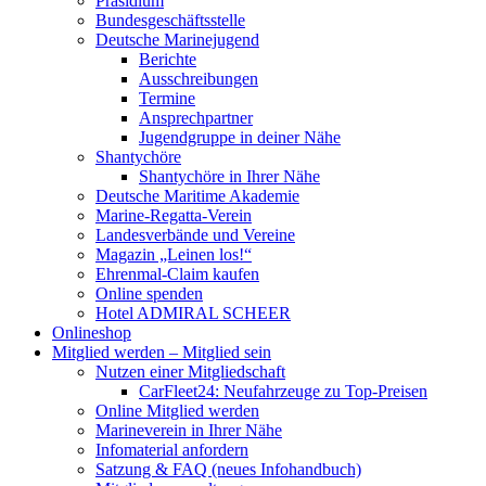
Präsidium
Bundesgeschäftsstelle
Deutsche Marinejugend
Berichte
Ausschreibungen
Termine
Ansprechpartner
Jugendgruppe in deiner Nähe
Shantychöre
Shantychöre in Ihrer Nähe
Deutsche Maritime Akademie
Marine-Regatta-Verein
Landesverbände und Vereine
Magazin „Leinen los!“
Ehrenmal-Claim kaufen
Online spenden
Hotel ADMIRAL SCHEER
Onlineshop
Mitglied werden – Mitglied sein
Nutzen einer Mitgliedschaft
CarFleet24: Neufahrzeuge zu Top-Preisen
Online Mitglied werden
Marineverein in Ihrer Nähe
Infomaterial anfordern
Satzung & FAQ (neues Infohandbuch)