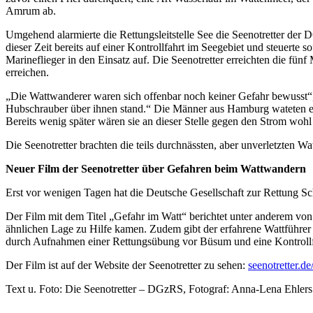
Amrum ab.
Umgehend alarmierte die Rettungsleitstelle See die Seenotretter 
dieser Zeit bereits auf einer Kontrollfahrt im Seegebiet und steue
Marineflieger in den Einsatz auf. Die Seenotretter erreichten die fü
erreichen.
„Die Wattwanderer waren sich offenbar noch keiner Gefahr bewusst“, b
Hubschrauber über ihnen stand.“ Die Männer aus Hamburg wateten ein
Bereits wenig später wären sie an dieser Stelle gegen den Strom woh
Die Seenotretter brachten die teils durchnässten, aber unverletzten 
Neuer Film der Seenotretter über Gefahren beim Wattwandern
Erst vor wenigen Tagen hat die Deutsche Gesellschaft zur Rettung Sch
Der Film mit dem Titel „Gefahr im Watt“ berichtet unter anderem von 
ähnlichen Lage zu Hilfe kamen. Zudem gibt der erfahrene Wattführer
durch Aufnahmen einer Rettungsübung vor Büsum und eine Kontroll
Der Film ist auf der Website der Seenotretter zu sehen:
seenotretter.d
Text u. Foto: Die Seenotretter – DGzRS, Fotograf: Anna-Lena Ehlers