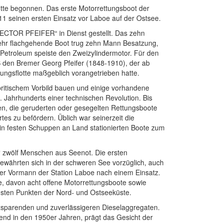
lotte begonnen. Das erste Motorrettungsboot der
11 seinen ersten Einsatz vor Laboe auf der Ostsee.
CTOR PFEIFER“ in Dienst gestellt. Das zehn
sehr flachgehende Boot trug zehn Mann Besatzung,
 Petroleum speiste den Zweizylindermotor. Für den
 den Bremer Georg Pfeifer (1848-1910), der ab
tungsflotte maßgeblich vorangetrieben hatte.
ritischem Vorbild bauen und einige vorhandene
 Jahrhunderts einer technischen Revolution. Bis
fen, die geruderten oder gesegelten Rettungsboote
s zu befördern. Üblich war seinerzeit die
in festen Schuppen an Land stationierten Boote zum
“ zwölf Menschen aus Seenot. Die ersten
ewährten sich in der schweren See vorzüglich, auch
der Vormann der Station Laboe nach einem Einsatz.
e, davon acht offene Motorrettungsboote sowie
igsten Punkten der Nord- und Ostseeküste.
tzsparenden und zuverlässigeren Dieselaggregaten.
end in den 1950er Jahren, prägt das Gesicht der