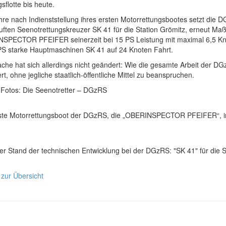
sflotte bis heute.
hre nach Indienststellung ihres ersten Motorrettungsbootes setzt die
uften Seenotrettungskreuzer SK 41 für die Station Grömitz, erneut Maß
SPECTOR PFEIFER seinerzeit bei 15 PS Leistung mit maximal 6,5 Kn
PS starke Hauptmaschinen SK 41 auf 24 Knoten Fahrt.
ache hat sich allerdings nicht geändert: Wie die gesamte Arbeit der 
ert, ohne jegliche staatlich-öffentliche Mittel zu beanspruchen.
. Fotos: Die Seenotretter – DGzRS
ste Motorrettungsboot der DGzRS, die „OBERINSPECTOR PFEIFER“, im 
r Stand der technischen Entwicklung bei der DGzRS: "SK 41" für die S
 zur Übersicht