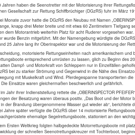
 Jahren haben die Seenotretter mit der Motorisierung ihrer Rettungsf
hen Gesellschaft zur Rettung Schiffbrüchiger (DGzRS) fuhr im März 19
wei Monate zuvor hatte die DGzRS den Neubau mit Namen „OBERINSPE
lange, knapp drei Meter breite und mit etwa 60 Zentimetern Tiefgang 
en dem Motorantrieb weiterhin Platz für acht Ruderer vorgesehen war.
er wurde Benzin mitgeführt. Mit der Namengebung würdigte die DGzRS
nd 25 Jahre lang ihr Oberinspektor war und die Motorisierung der Ret
tscheidung, motorisierte Rettungseinheiten nach amerikanischem und b
ttungsboote entsprechend umrüsten zu lassen, glich zu Beginn des 20.
atten Dampf- und Motorkraft von Schleppern nur in Einzelfällen gehol
zRS bei zu starker Strömung und Gegenwind in die Nähe des Einsatzorte
wegung mit Muskelkraft und Wind. Pferdegespanne transportierten die 
. Die Einsätze waren gleichermaßen beschwerlich und gefährlich.
s im Jahr ihrer Indienststellung rettete die „OBERINSPECTOR PFEIFER
ungen der Besatzung waren überaus positiv. „Das Boot und der Motor b
as in der Brandung übergenommene Wasser gut wieder ab“, berichtete 
ei Jahre später verfügte die DGzRS über 14 motorisierte Rettungsboot
nachgerüstete ehemalige Segelrettungsboote, stationiert an den wicht
em Ersten Weltkrieg folgten halbgedeckte Motorrettungsboote mit pla
wicklung der schnellen Seenotrettungskreuzer mit Tochterboot, beginn