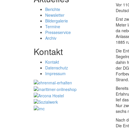
Vor 110
Berichte
Deutsc
Newsletter
Erst z
Bildergalerie
Meter 
Termine
da neb
Presseservice
Anlass
Archiv
1885 ru
Kontakt
Die En
Segelre
Kontakt
dahin h
Datenschutz
der DG
Impressum
Fortbe
Strand
Bereit
Erfahr
lief d
Nur zw
sechs 
Nach d
Die Ent