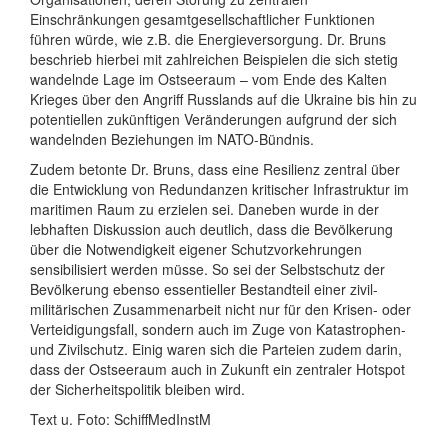
Einschränkungen gesamtgesellschaftlicher Funktionen
führen würde, wie z.B. die Energieversorgung. Dr. Bruns
beschrieb hierbei mit zahlreichen Beispielen die sich stetig
wandelnde Lage im Ostseeraum – vom Ende des Kalten
Krieges über den Angriff Russlands auf die Ukraine bis hin zu
potentiellen zukünftigen Veränderungen aufgrund der sich
wandelnden Beziehungen im NATO-Bündnis.
Zudem betonte Dr. Bruns, dass eine Resilienz zentral über
die Entwicklung von Redundanzen kritischer Infrastruktur im
maritimen Raum zu erzielen sei. Daneben wurde in der
lebhaften Diskussion auch deutlich, dass die Bevölkerung
über die Notwendigkeit eigener Schutzvorkehrungen
sensibilisiert werden müsse. So sei der Selbstschutz der
Bevölkerung ebenso essentieller Bestandteil einer zivil-
militärischen Zusammenarbeit nicht nur für den Krisen- oder
Verteidigungsfall, sondern auch im Zuge von Katastrophen-
und Zivilschutz. Einig waren sich die Parteien zudem darin,
dass der Ostseeraum auch in Zukunft ein zentraler Hotspot
der Sicherheitspolitik bleiben wird.
Text u. Foto: SchiffMedInstM