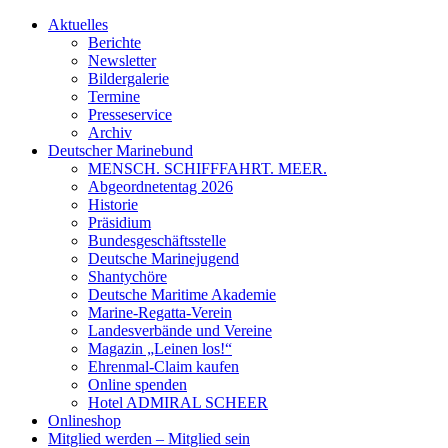
Aktuelles
Berichte
Newsletter
Bildergalerie
Termine
Presseservice
Archiv
Deutscher Marinebund
MENSCH. SCHIFFFAHRT. MEER.
Abgeordnetentag 2026
Historie
Präsidium
Bundesgeschäftsstelle
Deutsche Marinejugend
Shantychöre
Deutsche Maritime Akademie
Marine-Regatta-Verein
Landesverbände und Vereine
Magazin „Leinen los!“
Ehrenmal-Claim kaufen
Online spenden
Hotel ADMIRAL SCHEER
Onlineshop
Mitglied werden – Mitglied sein