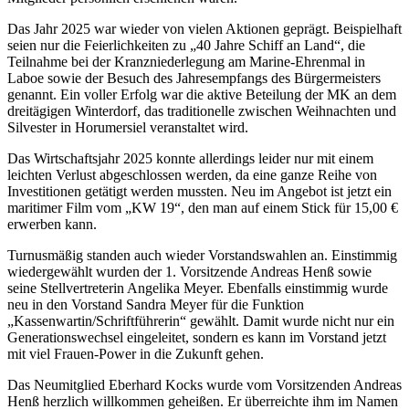
Das Jahr 2025 war wieder von vielen Aktionen geprägt. Beispielhaft
seien nur die Feierlichkeiten zu „40 Jahre Schiff an Land“, die
Teilnahme bei der Kranzniederlegung am Marine-Ehrenmal in
Laboe sowie der Besuch des Jahresempfangs des Bürgermeisters
genannt. Ein voller Erfolg war die aktive Beteilung der MK an dem
dreitägigen Winterdorf, das traditionelle zwischen Weihnachten und
Silvester in Horumersiel veranstaltet wird.
Das Wirtschaftsjahr 2025 konnte allerdings leider nur mit einem
leichten Verlust abgeschlossen werden, da eine ganze Reihe von
Investitionen getätigt werden mussten. Neu im Angebot ist jetzt ein
maritimer Film vom „KW 19“, den man auf einem Stick für 15,00 €
erwerben kann.
Turnusmäßig standen auch wieder Vorstandswahlen an. Einstimmig
wiedergewählt wurden der 1. Vorsitzende Andreas Henß sowie
seine Stellvertreterin Angelika Meyer. Ebenfalls einstimmig wurde
neu in den Vorstand Sandra Meyer für die Funktion
„Kassenwartin/Schriftführerin“ gewählt. Damit wurde nicht nur ein
Generationswechsel eingeleitet, sondern es kann im Vorstand jetzt
mit viel Frauen-Power in die Zukunft gehen.
Das Neumitglied Eberhard Kocks wurde vom Vorsitzenden Andreas
Henß herzlich willkommen geheißen. Er überreichte ihm im Namen