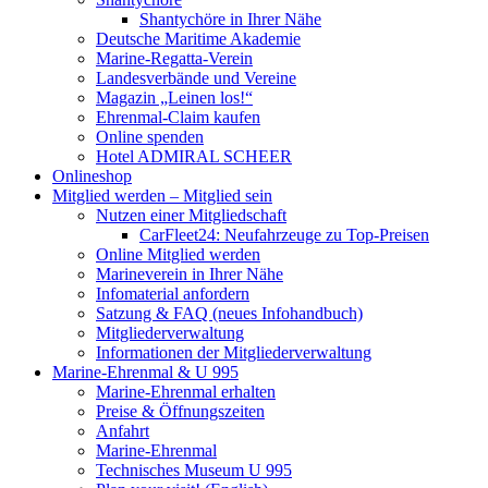
Shantychöre in Ihrer Nähe
Deutsche Maritime Akademie
Marine-Regatta-Verein
Landesverbände und Vereine
Magazin „Leinen los!“
Ehrenmal-Claim kaufen
Online spenden
Hotel ADMIRAL SCHEER
Onlineshop
Mitglied werden – Mitglied sein
Nutzen einer Mitgliedschaft
CarFleet24: Neufahrzeuge zu Top-Preisen
Online Mitglied werden
Marineverein in Ihrer Nähe
Infomaterial anfordern
Satzung & FAQ (neues Infohandbuch)
Mitgliederverwaltung
Informationen der Mitgliederverwaltung
Marine-Ehrenmal & U 995
Marine-Ehrenmal erhalten
Preise & Öffnungszeiten
Anfahrt
Marine-Ehrenmal
Technisches Museum U 995