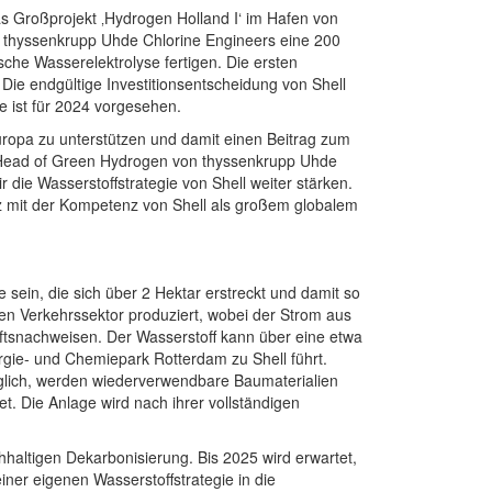
as Großprojekt ‚Hydrogen Holland I‘ im Hafen von
 thyssenkrupp Uhde Chlorine Engineers eine 200
che Wasserelektrolyse fertigen. Die ersten
 Die endgültige Investitionsentscheidung von Shell
e ist für 2024 vorgesehen.
uropa zu unterstützen und damit einen Beitrag zum
, Head of Green Hydrogen von thyssenkrupp Uhde
die Wasserstoffstrategie von Shell weiter stärken.
nz mit der Kompetenz von Shell als großem globalem
 sein, die sich über 2 Hektar erstreckt und damit so
 den Verkehrssektor produziert, wobei der Strom aus
tsnachweisen. Der Wasserstoff kann über eine etwa
rgie- und Chemiepark Rotterdam zu Shell führt.
möglich, werden wiederverwendbare Baumaterialien
. Die Anlage wird nach ihrer vollständigen
chhaltigen Dekarbonisierung. Bis 2025 wird erwartet,
iner eigenen Wasserstoffstrategie in die