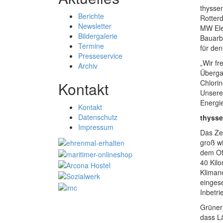
thyssen
Berichte
Rotter
Newsletter
MW Elek
Bildergalerie
Bauarbe
Termine
für den
Presseservice
„Wir fr
Archiv
Überga
Chlorin
Kontakt
Unsere
Energi
Kontakt
Datenschutz
thysse
Impressum
Das Zen
groß wi
dem Of
40 Kilo
Klimane
eingese
Inbetr
Grüner 
dass Lä