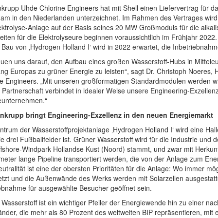
krupp Uhde Chlorine Engineers hat mit Shell einen Liefervertrag für d
dam in den Niederlanden unterzeichnet. Im Rahmen des Vertrages wird
trolyse-Anlage auf der Basis seines 20 MW Großmoduls für die alkalis
iten für die Elektrolyseure beginnen voraussichtlich im Frühjahr 2022.
 Bau von ‚Hydrogen Holland I‘ wird in 2022 erwartet, die Inbetriebnahm
euen uns darauf, den Aufbau eines großen Wasserstoff-Hubs in Mittele
ng Europas zu grüner Energie zu leisten“, sagt Dr. Christoph Noeres
e Engineers. „Mit unseren großformatigen Standardmodulen werden wir 
 Partnerschaft verbindet in idealer Weise unsere Engineering-Exzelle
eunternehmen.“
nkrupp bringt Engineering-Exzellenz in den neuen Energiemarkt
trum der Wasserstoffprojektanlage ‚Hydrogen Holland I‘ wird eine Halle
e drei Fußballfelder ist. Grüner Wasserstoff wird für die Industrie und
fshore-Windpark Hollandse Kust (Noord) stammt, und zwar mit Herkunf
meter lange Pipeline transportiert werden, die von der Anlage zum Ene
utralität ist eine der obersten Prioritäten für die Anlage: Wo immer 
tzt und die Außenwände des Werks werden mit Solarzellen ausgestattet
iebnahme für ausgewählte Besucher geöffnet sein.
Wasserstoff ist ein wichtiger Pfeiler der Energiewende hin zu einer na
nder, die mehr als 80 Prozent des weltweiten BIP repräsentieren, mit e