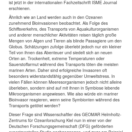
ist jetzt in der internationalen Fachzeitschrift ISME Journal
erschienen.
Ähnlich wie an Land werden auch in den Ozeanen
zunehmend Bioinvasionen beobachtet. Als Folge des
Schiffsverkehrs, des Transports von Aquakulturorganismen
und anderer menschlicher Aktivitäten reisen täglich große
Mengen von Algen und Tieren als blinde Passagiere um den
Globus. Schätzungen zufolge überlebt jedoch nur ein kleiner
Teil von ihnen das Abenteuer und siedelt sich an neuen
Orten an. Trockenheit, extreme Temperaturen oder
Sauerstoffarmut während des Transports töten die meisten
marinen Arten. Daher sind erfolgreiche Invasoren oft
besonders widerstandsfähig gegenüber Umweltstress. In
vielen Fällen können Meeresorganismen jedoch nicht alleine
überleben, sondern sind auf mit ihnen in Symbiose lebende
Mikroorganismen angewiesen. Wie also würde ein mariner
Bioinvasor reagieren, wenn seine Symbionten während des
Transports getötet werden?
Dieser Frage sind Wissenschaftler des GEOMAR Helmholtz-
Zentrums für Ozeanforschung Kiel nun in einer von der
Deutschen Forschungsgemeinschaft (DFG) geförderten
experimentellen Studie nachgegangen, und zwar am Beispiel