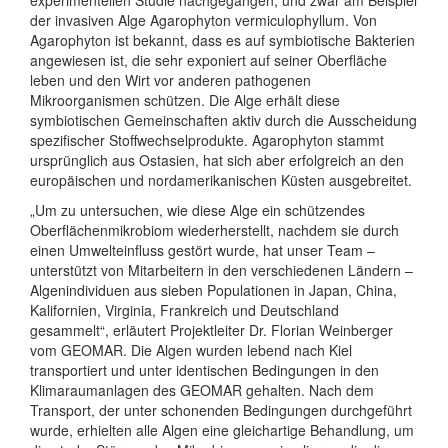
der invasiven Alge Agarophyton vermiculophyllum. Von
Agarophyton ist bekannt, dass es auf symbiotische Bakterien
angewiesen ist, die sehr exponiert auf seiner Oberfläche
leben und den Wirt vor anderen pathogenen
Mikroorganismen schützen. Die Alge erhält diese
symbiotischen Gemeinschaften aktiv durch die Ausscheidung
spezifischer Stoffwechselprodukte. Agarophyton stammt
ursprünglich aus Ostasien, hat sich aber erfolgreich an den
europäischen und nordamerikanischen Küsten ausgebreitet.
„Um zu untersuchen, wie diese Alge ein schützendes
Oberflächenmikrobiom wiederherstellt, nachdem sie durch
einen Umwelteinfluss gestört wurde, hat unser Team –
unterstützt von Mitarbeitern in den verschiedenen Ländern –
Algenindividuen aus sieben Populationen in Japan, China,
Kalifornien, Virginia, Frankreich und Deutschland
gesammelt“, erläutert Projektleiter Dr. Florian Weinberger
vom GEOMAR. Die Algen wurden lebend nach Kiel
transportiert und unter identischen Bedingungen in den
Klimaraumanlagen des GEOMAR gehalten. Nach dem
Transport, der unter schonenden Bedingungen durchgeführt
wurde, erhielten alle Algen eine gleichartige Behandlung, um