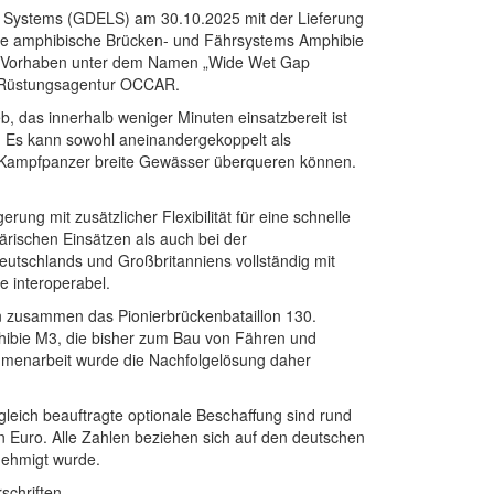
Systems (GDELS) am 30.10.2025 mit der Lieferung
zte amphibische Brücken- und Fährsystems Amphibie
les Vorhaben unter dem Namen „Wide Wet Gap
e Rüstungsagentur OCCAR.
, das innerhalb weniger Minuten einsatzbereit ist
. Es kann sowohl aneinandergekoppelt als
 Kampfpanzer breite Gewässer überqueren können.
ng mit zusätzlicher Flexibilität für eine schnelle
ärischen Einsätzen als auch bei der
utschlands und Großbritanniens vollständig mit
 interoperabel.
n zusammen das Pionierbrückenbataillon 130.
ibie M3, die bisher zum Bau von Fähren und
mmenarbeit wurde die Nachfolgelösung daher
gleich beauftragte optionale Beschaffung sind rund
n Euro. Alle Zahlen beziehen sich auf den deutschen
nehmigt wurde.
schriften