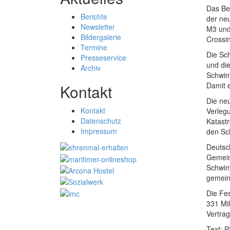
Das Be
Berichte
der ne
Newsletter
M3 und
Bildergalerie
Crossi
Termine
Die Sch
Presseservice
und di
Archiv
Schwim
Damit e
Kontakt
Die neu
Kontakt
Verlegu
Datenschutz
Katast
Impressum
den Sc
Deutsc
Gemein
Schwim
gemein
Die Fes
331 Mi
Vertra
Text: P