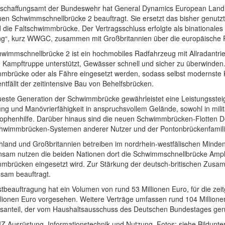
schaffungsamt der Bundeswehr hat General Dynamics European Land 
uen Schwimmschnellbrücke 2 beauftragt. Sie ersetzt das bisher genut
 die Faltschwimmbrücke. Der Vertragsschluss erfolgte als binationa
ng“, kurz WWGC, zusammen mit Großbritannien über die europäisch
wimmschnellbrücke 2 ist ein hochmobiles Radfahrzeug mit Allradantrieb
e Kampftruppe unterstützt, Gewässer schnell und sicher zu überwinden
mbrücke oder als Fähre eingesetzt werden, sodass selbst modernste
ntfällt der zeitintensive Bau von Behelfsbrücken.
este Generation der Schwimmbrücke gewährleistet eine Leistungssteigeru
ng und Manövrierfähigkeit in anspruchsvollem Gelände, sowohl in milit
rophenhilfe. Darüber hinaus sind die neuen Schwimmbrücken-Flotten De
hwimmbrücken-Systemen anderer Nutzer und der Pontonbrückenfamilie
hland und Großbritannien betreiben im nordrhein-westfälischen Minde
sam nutzen die beiden Nationen dort die Schwimmschnellbrücke Amph
mbrücken eingesetzt wird. Zur Stärkung der deutsch-britischen Zusa
sam beauftragt.
tbeauftragung hat ein Volumen von rund 53 Millionen Euro, für die zeit
llionen Euro vorgesehen. Weitere Verträge umfassen rund 104 Millione
gsanteil, der vom Haushaltsausschuss des Deutschen Bundestages ge
IZ Ausrüstung, Informationstechnik und Nutzung, Fotos: siehe Bildunter