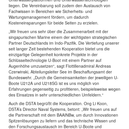
liegen. Die Vereinbarung soll zudem den Austausch von
Fachwissen in Bereichen wie Sicherheits- und
Wartungsmanagement fördern, um dadurch
Kosteneinsparungen für beide Seiten zu erzielen.
„Wir freuen uns sehr über die Zusammenarbeit mit der
singapurischen Marine einem der wichtigsten strategischen
Partner Deutschlands im Indo-Pazifik. Die Vertiefung unserer
seit langer Zeit bestehenden Kooperation bietet uns die
einzigartige Gelegenheit konkrete Projekte in der
Schlüsseltechnologie U-Boot mit einem Partner auf
Augenhöhe umzusetzen“, sagt Flottillenadmiral Andreas
Czerwinski, Abteilungsleiter See im Beschaffungsamt der
Bundeswehr. „Durch die Gemeinsamkeiten der jeweiligen U-
Boote U212A und U218SG ist es uns möglich von
Erfahrungen gegenseitig zu profitieren, beispielsweise wegen
des Einsatzes in sehr unterschiedlichen Umfeldern.“
Auch die DSTA begrüßt die Kooperation. Ong Li Koon,
DSTA’s Director Naval Systems, betont: „Wir freuen uns auf
die Partnerschaft mit dem BAAINBw, um durch Innovationen
Spitzenlösungen zu liefern und das technische Wissen und
den Forschungsaustausch im Bereich U-Boote und