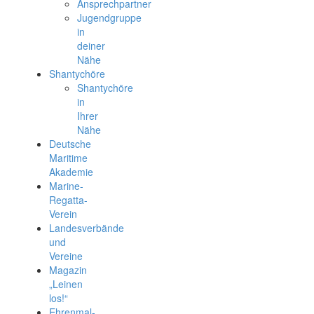
Ansprechpartner
Jugendgruppe
in
deiner
Nähe
Shantychöre
Shantychöre
in
Ihrer
Nähe
Deutsche
Maritime
Akademie
Marine-
Regatta-
Verein
Landesverbände
und
Vereine
Magazin
„Leinen
los!“
Ehrenmal-