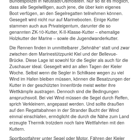
Bundespolizei in Neustadt/Ostholstein. Nur so ist es möglich,
dass alle Segelwilligen, auch jene, die über kein eigenes
Boot verfügen, an den Segelregatten teilnehmen können.
Gesegelt wird nicht nur auf Marinebooten. Einige Kutter
stammen auch aus Privateigentum, darunter die so
genannten ZK-10-Kutter, K-II-Klasse-Kutter – ehemalige
Holzkutter der Marine – sowie die Jugendwanderkutter.
Die Rennen finden in unmittelbarer „Sehnähe“ statt und zwar
zwischen dem Marinestützpunkt Kiel und der Bellevue-
Brücke. Diese Lage ist sowohl für die Segler als auch für die
Zuschauer ideal. Gesegelt wird an allen Tagen der Kieler
Woche. Selbst wenn die Segler in Schilksee wegen zu viel
Wind im Hafen bleiben müssen, können die Besatzungen der
Kutter in der geschützten Innenförde meist weiter ihre
Wettkämpfe austragen. Dennoch sind die Bedingungen
anspruchsvoll. Bei viel Wind müssen die Segel durch Reffen,
sprich Verkleinern, angepasst werden. Und sollte draußen
auf den Regattabahnen in der Strander Bucht der Wind
einmal einschlafen, ermöglicht die durch die Nähe zum Land
erzeugte Thermik trotzdem noch faire Wettfahrten mit den
Kuttern.
Sportbootfahrer unter Segel oder Motor, Fähren der Kieler