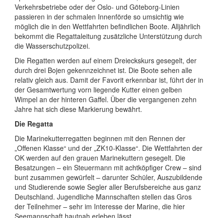
Verkehrsbetriebe oder der Oslo- und Göteborg-Linien
passieren in der schmalen Innenförde so umsichtig wie
möglich die in den Wettfahrten befindlichen Boote. Alljährlich
bekommt die Regattaleitung zusätzliche Unterstützung durch
die Wasserschutzpolizei.
Die Regatten werden auf einem Dreieckskurs gesegelt, der
durch drei Bojen gekennzeichnet ist. Die Boote sehen alle
relativ gleich aus. Damit der Favorit erkennbar ist, führt der in
der Gesamtwertung vorn liegende Kutter einen gelben
Wimpel an der hinteren Gaffel. Über die vergangenen zehn
Jahre hat sich diese Markierung bewährt.
Die Regatta
Die Marinekutterregatten beginnen mit den Rennen der
„Offenen Klasse“ und der „ZK10-Klasse“. Die Wettfahrten der
OK werden auf den grauen Marinekuttern gesegelt. Die
Besatzungen – ein Steuermann mit achtköpfiger Crew – sind
bunt zusammen gewürfelt – darunter Schüler, Auszubildende
und Studierende sowie Segler aller Berufsbereiche aus ganz
Deutschland. Jugendliche Mannschaften stellen das Gros
der Teilnehmer – sehr im Interesse der Marine, die hier
Seemannschaft hautnah erleben lässt.