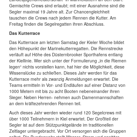
Gemischte Crews sind erlaubt; mit einer Ausnahme sind die
Segler maximal 19 Jahre alt. Zur Chancengleichheit
tauschen die Crews nach jedem Rennen die Kutter. Am
Freitag finden die Segelregatten ihren Abschluss.
Das Kutterrace
Das Kutterrace am letzten Samstag der Kieler Woche bildet
den Höhepunkt der Marinekutterregatten. Die Rennstrecke
verläuft auf Höhe des Düsternbrooker Sporthafens entlang
der Kiellinie. Wer sich unter der Formulierung „in die Riemen
legen“ nichts vorstellen kann, hat hier die Möglichkeit, diese
Wissenslücke zu schließen. Dieses Jahr werden für das
Kutterrace mehr als zwanzig Anmeldungen erwartet. Die
Teams ermitteln in Vor- und Endläufen auf einer Distanz von
1000 Metern mit bis zu acht Booten nebeneinander ihren
Sieger. Neben Herren- nehmen auch Damenmannschaften
an dem kräftezehrenden Rennen teil.
Auch dieses Jahr werden wieder rund 120 Segelcrews mit
über 1000 Teilnehmern in Kiel erwartet. Der Großteil der
Segler ist auf dem Stützpunktgelände im traditionellen
Zeltlager untergebracht. Vor Ort versorgen sich die Gruppen
selbst. Die Bundeswehr stellt Wasser, Strom und sanitäre