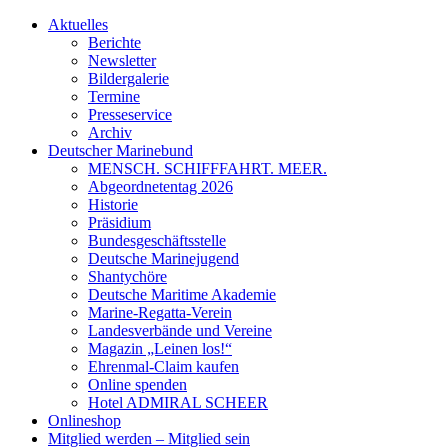
Aktuelles
Berichte
Newsletter
Bildergalerie
Termine
Presseservice
Archiv
Deutscher Marinebund
MENSCH. SCHIFFFAHRT. MEER.
Abgeordnetentag 2026
Historie
Präsidium
Bundesgeschäftsstelle
Deutsche Marinejugend
Shantychöre
Deutsche Maritime Akademie
Marine-Regatta-Verein
Landesverbände und Vereine
Magazin „Leinen los!“
Ehrenmal-Claim kaufen
Online spenden
Hotel ADMIRAL SCHEER
Onlineshop
Mitglied werden – Mitglied sein