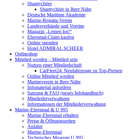
Shantychöre
Shantychöre in Ihrer Nähe
Deutsche Maritime Akademie
Marine-Regatta-Verein
Landesverbände und Vereine
Magazin „Leinen los!“
Ehrenmal-Claim kaufen
Online spenden
Hotel ADMIRAL SCHEER
Onlineshop
Mitglied werden – Mitglied sein
Nutzen einer Mitgliedschaft
CarFleet24: Neufahrzeuge zu Top-Preisen
Online Mitglied werden
Marineverein in Ihrer Nähe
Infomaterial anfordern
Satzung & FAQ (neues Infohandbuch)
Mitgliederverwaltung
Informationen der Mitgliederverwaltung
Marine-Ehrenmal & U 995
Marine-Ehrenmal erhalten
Preise & Öffnungszeiten
Anfahrt
Marine-Ehrenmal
Technisches Museum U 995