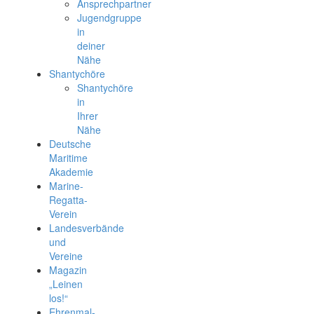
Ansprechpartner
Jugendgruppe
in
deiner
Nähe
Shantychöre
Shantychöre
in
Ihrer
Nähe
Deutsche
Maritime
Akademie
Marine-
Regatta-
Verein
Landesverbände
und
Vereine
Magazin
„Leinen
los!“
Ehrenmal-