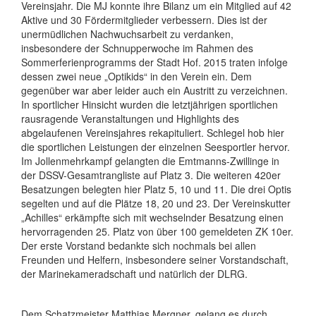
Vereinsjahr. Die MJ konnte ihre Bilanz um ein Mitglied auf 42
Aktive und 30 Fördermitglieder verbessern. Dies ist der
unermüdlichen Nachwuchsarbeit zu verdanken,
insbesondere der Schnupperwoche im Rahmen des
Sommerferienprogramms der Stadt Hof. 2015 traten infolge
dessen zwei neue „Optikids“ in den Verein ein. Dem
gegenüber war aber leider auch ein Austritt zu verzeichnen.
In sportlicher Hinsicht wurden die letztjährigen sportlichen
rausragende Veranstaltungen und Highlights des
abgelaufenen Vereinsjahres rekapituliert. Schlegel hob hier
die sportlichen Leistungen der einzelnen Seesportler hervor.
Im Jollenmehrkampf gelangten die Emtmanns-Zwillinge in
der DSSV-Gesamtrangliste auf Platz 3. Die weiteren 420er
Besatzungen belegten hier Platz 5, 10 und 11. Die drei Optis
segelten und auf die Plätze 18, 20 und 23. Der Vereinskutter
„Achilles“ erkämpfte sich mit wechselnder Besatzung einen
hervorragenden 25. Platz von über 100 gemeldeten ZK 10er.
Der erste Vorstand bedankte sich nochmals bei allen
Freunden und Helfern, insbesondere seiner Vorstandschaft,
der Marinekameradschaft und natürlich der DLRG.
Dem Schatzmeister Matthias Mergner, gelang es durch