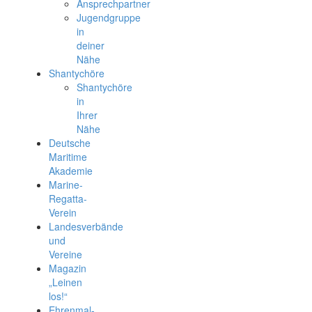
Ansprechpartner
Jugendgruppe
in
deiner
Nähe
Shantychöre
Shantychöre
in
Ihrer
Nähe
Deutsche
Maritime
Akademie
Marine-
Regatta-
Verein
Landesverbände
und
Vereine
Magazin
„Leinen
los!“
Ehrenmal-