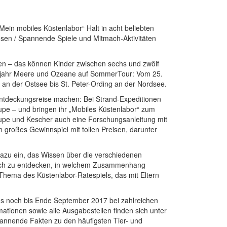
in mobiles Küstenlabor“ Halt in acht beliebten
sen / Spannende Spiele und Mitmach-Aktivitäten
ken – das können Kinder zwischen sechs und zwölf
ftsjahr Meere und Ozeane auf SommerTour: Vom 25.
st an der Ostsee bis St. Peter-Ording an der Nordsee.
tdeckungsreise machen: Bei Strand-Expeditionen
upe – und bringen ihr „Mobiles Küstenlabor“ zum
erlupe und Kescher auch eine Forschungsanleitung mit
 großes Gewinnspiel mit tollen Preisen, darunter
azu ein, das Wissen über die verschiedenen
risch zu entdecken, in welchem Zusammenhang
Thema des Küstenlabor-Ratespiels, das mit Eltern
s noch bis Ende September 2017 bei zahlreichen
mationen sowie alle Ausgabestellen finden sich unter
pannende Fakten zu den häufigsten Tier- und