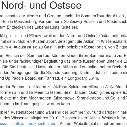
 Nord- und Ostsee
senschaftsjahr Meere und Ozeane macht die SommerTour der Aktion „Me
orten in Mecklenburg-Vorpommern, Schleswig-Holstein und Niedersach
zum Entdecken des Lebensraums Küste ein.
lfältige Tier- und Pflanzenwelt an den Nord- und Ostseeküsten entdec
 mit dem „Mobilen Küstenlabor“. Jetzt geht die Aktion im Wissenscha
s zum 4. August ist sie zu Gast in acht beliebten Küstenorten, von Zing
nem Besuch der SommerTour können Kinder ihren Sommerurlaub zur En
 sie unter fachkundiger Begleitung das bunte Küstenleben unter die L
. Die Stoffbeutel sind kostenfrei erhältlich und enthalten neben Bech
nden Anregungen für die Stranderkundung. Darin findet sich zudem ein
and Up Paddle Board, ein Fahrrad, ein Longboard u.v.m.
d der SommerTour laden zusätzliche Spiele und Mitmach-Aktivitäten d
formen am und im Meer zu testen. Beim „Blauen Quiz“ gilt es spiele
sobjekte mit dem Meer stehen. Silbermöwe, Strandkrabbe und Co. sind 
reunden im Team gespielt werden kann.
obilen Küstenlabore“ sind während der SommerTour und darüber hinau
n des Wissenschaftsjahres 2016*17 kostenlos erhältlich. Weitere Infor
ssenschaftsjahr.de/kuestenlabor
. Auf der Website gibt es außerdem s