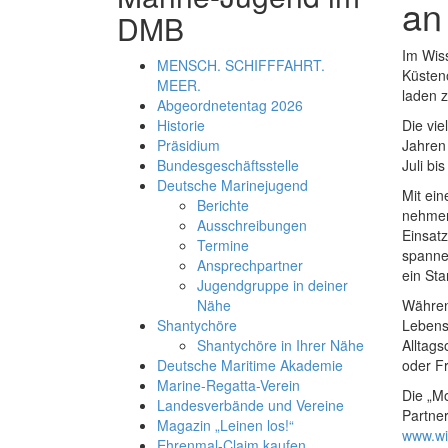
an
DMB
Im Wis
MENSCH. SCHIFFFAHRT.
Küsten
MEER.
laden 
Abgeordnetentag 2026
Die vie
Historie
Jahren
Präsidium
Juli bi
Bundesgeschäftsstelle
Deutsche Marinejugend
Mit ei
Berichte
nehmen
Ausschreibungen
Einsatz
Termine
spanne
Ansprechpartner
ein St
Jugendgruppe in deiner
Währen
Nähe
Lebens
Shantychöre
Alltag
Shantychöre in Ihrer Nähe
oder F
Deutsche Maritime Akademie
Marine-Regatta-Verein
Die „M
Landesverbände und Vereine
Partner
Magazin „Leinen los!“
www.wi
Ehrenmal-Claim kaufen