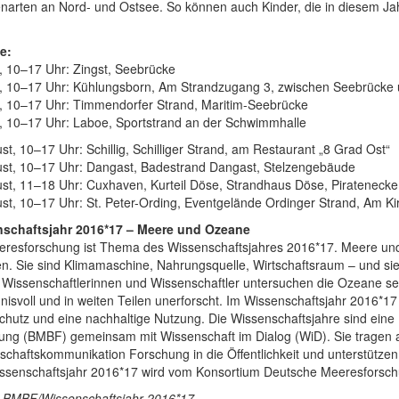
enarten an Nord- und Ostsee. So können auch Kinder, die in diesem J
.
e:
i, 10–17 Uhr: Zingst, Seebrücke
li, 10–17 Uhr: Kühlungsborn, Am Strandzugang 3, zwischen Seebrücke
li, 10–17 Uhr: Timmendorfer Strand, Maritim-Seebrücke
li, 10–17 Uhr: Laboe, Sportstrand an der Schwimmhalle
st, 10–17 Uhr: Schillig, Schilliger Strand, am Restaurant „8 Grad Ost“
ust, 10–17 Uhr: Dangast, Badestrand Dangast, Stelzengebäude
ust, 11–18 Uhr: Cuxhaven, Kurteil Döse, Strandhaus Döse, Piratenecke
st, 10–17 Uhr: St. Peter-Ording, Eventgelände Ordinger Strand, Am Kir
schaftsjahr 2016*17 – Meere und Ozeane
eresforschung ist Thema des Wissenschaftsjahres 2016*17. Meere un
n. Sie sind Klimamaschine, Nahrungsquelle, Wirtschaftsraum – und sie 
 Wissenschaftlerinnen und Wissenschaftler untersuchen die Ozeane se
nisvoll und in weiten Teilen unerforscht. Im Wissenschaftsjahr 2016*
chutz und eine nachhaltige Nutzung. Die Wissenschaftsjahre sind eine 
ung (BMBF) gemeinsam mit Wissenschaft im Dialog (WiD). Sie tragen al
schaftskommunikation Forschung in die Öffentlichkeit und unterstütze
ssenschaftsjahr 2016*17 wird vom Konsortium Deutsche Meeresforschun
: BMBF/Wissenschaftsjahr 2016*17