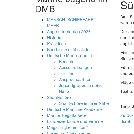
Sü
DMB
Am 15.
MENSCH. SCHIFFFAHRT.
waren 
MEER.
Der am
Abgeordnetentag 2026
damit 
Historie
abgibt.
Präsidium
Bundesgeschäftsstelle
Einsti
Deutsche Marinejugend
Stellver
Berichte
Für di
Ausschreibungen
und es
Termine
Ansprechpartner
Möge d
Jugendgruppe in deiner
Text u.
Nähe
Shantychöre
Shantychöre in Ihrer Nähe
Tanja J
Deutsche Maritime Akademie
Zurück
Marine-Regatta-Verein
Scroll
Landesverbände und Vereine
Magazin „Leinen los!“
Ehrenmal-Claim kaufen