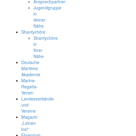
Ansprechpartner
Jugendgruppe
in
deiner
Nähe
Shantychöre
Shantychöre
in
Ihrer
Nähe
Deutsche
Maritime
Akademie
Marine-
Regatta-
Verein
Landesverbände
und
Vereine
Magazin
„Leinen
los!“
Ehrenmal-