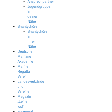
Ansprechpartner
Jugendgruppe
in
deiner
Nähe
Shantychöre
Shantychöre
in
Ihrer
Nähe
Deutsche
Maritime
Akademie
Marine-
Regatta-
Verein
Landesverbände
und
Vereine
Magazin
„Leinen
los!“
Ehrenmal-