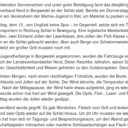
rahlendem Sonnenschein und unter guter Beteiligung fand das diesjähr
erband Nord in Borgwedel an der Schlei statt. Bereits am Donnerstagna
er am Vereinsheim der Marine-Jugend in Kiel, um Material zu packen u
tag, dem 13., von Unglück keine Spur – im Gegenteil, setzte sich ein 
ansportern in Richtung Schlei in Bewegung. Eine logistische Meisterle
llen, zwei Einhand-Jollen der Laserklasse, drei Jollen der Floh-Klasse
n an die Schlei gebracht werden. Aber auch Berge von Schwimmweste
uletzt ein großer Grill mussten noch mit.
 Jugendherberge in Borgwedel angekommen, wurden die Fahrzeuge 
ch der Landesverbandsleiter Nord, Dieter Reschke, teilnahm, waren G
r, Geschicklichkeit und Wissen gehörten zu den Outdoorspielen. Danac
hsten Morgen, nach einem reichhaltigen Frühstück, wurden die Boote 
chboote und Jollen auf der Schlei. Der Wind stimmte, die Temperatur 
 Nach der Mittagspause, der Wind hatte etwas aufgebrist, ging es wiede
 wurde schon mal hart am Wind gesegelt. Die Optis, Floh-, Laser- und
tag wurden die Jollen wieder geslippt.
ndbrot wurde gegrillt. Es gab Würstchen, Fleisch vom Grill und lecke
nd zwei Optis wieder auf die Schlei hinaus. Um 20 Uhr mussten sie wi
 traf man sich im Tagungs- und Besprechungsraum, um den Abend gem
chaftsspielen mitmachen oder maritime Schlüsselanhänger aus Flach-Pl