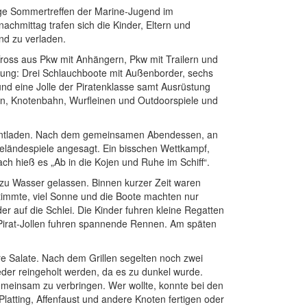
ige Sommertreffen der Marine-Jugend im
chmittag trafen sich die Kinder, Eltern und
nd zu verladen.
Tross aus Pkw mit Anhängern, Pkw mit Trailern und
istung: Drei Schlauchboote mit Außenborder, sechs
 und eine Jolle der Piratenklasse samt Ausrüstung
n, Knotenbahn, Wurfleinen und Outdoorspiele und
entladen. Nach dem gemeinsamen Abendessen, an
eländespiele angesagt. Ein bisschen Wettkampf,
h hieß es „Ab in die Kojen und Ruhe im Schiff“.
zu Wasser gelassen. Binnen kurzer Zeit waren
stimmte, viel Sonne und die Boote machten nur
r auf die Schlei. Die Kinder fuhren kleine Regatten
 Pirat-Jollen fuhren spannende Rennen. Am späten
re Salate. Nach dem Grillen segelten noch zwei
eder reingeholt werden, da es zu dunkel wurde.
einsam zu verbringen. Wer wollte, konnte bei den
atting, Affenfaust und andere Knoten fertigen oder