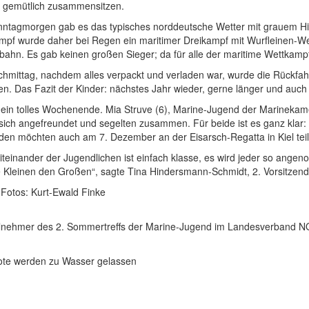
h gemütlich zusammensitzen.
ntagmorgen gab es das typisches norddeutsche Wetter mit grauem H
mpf wurde daher bei Regen ein maritimer Dreikampf mit Wurfleinen-W
bahn. Es gab keinen großen Sieger; da für alle der maritime Wettkamp
hmittag, nachdem alles verpackt und verladen war, wurde die Rückfahr
en. Das Fazit der Kinder: nächstes Jahr wieder, gerne länger und auch
 ein tolles Wochenende. Mia Struve (6), Marine-Jugend der Marinekame
sich angefreundet und segelten zusammen. Für beide ist es ganz klar: 
iden möchten auch am 7. Dezember an der Eisarsch-Regatta in Kiel te
teinander der Jugendlichen ist einfach klasse, es wird jeder so angen
e Kleinen den Großen“, sagte Tina Hindersmann-Schmidt, 2. Vorsitzend
 Fotos: Kurt-Ewald Finke
ilnehmer des 2. Sommertreffs der Marine-Jugend im Landesverband 
ote werden zu Wasser gelassen