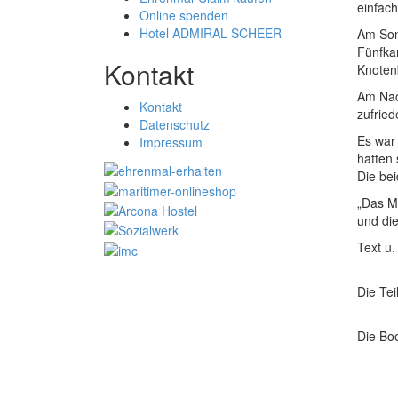
einfac
Online spenden
Hotel ADMIRAL SCHEER
Am Son
Fünfka
Kontakt
Knoten
Am Nac
Kontakt
zufried
Datenschutz
Es war
Impressum
hatten 
Die be
„Das Mi
und di
Text u.
Die Te
Die Bo