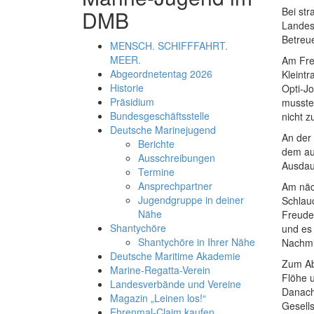
Bei st
DMB
Landesv
Betreu
MENSCH. SCHIFFFAHRT.
MEER.
Am Frei
Abgeordnetentag 2026
Kleintr
Historie
Opti-Jo
Präsidium
musste
Bundesgeschäftsstelle
nicht z
Deutsche Marinejugend
An der
Berichte
dem au
Ausschreibungen
Ausdaue
Termine
Ansprechpartner
Am näc
Jugendgruppe in deiner
Schlau
Nähe
Freude.
Shantychöre
und es
Shantychöre in Ihrer Nähe
Nachmit
Deutsche Maritime Akademie
Zum Abe
Marine-Regatta-Verein
Flöhe u
Landesverbände und Vereine
Danach
Magazin „Leinen los!“
Gesells
Ehrenmal-Claim kaufen